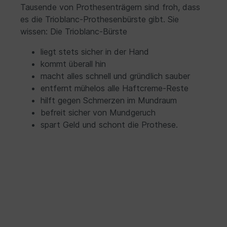
Tausende von Prothesenträgern sind froh, dass
sollte Trioblanc trocken gelagert werden. Sicher
und ergonomisch: Der Griff Die vom
es die Trioblanc-Prothesenbürste gibt. Sie
herkömmlichen Stielgriff abweichende
wissen: Die Trioblanc-Bürste
Griffkonstruktion schafft nicht nur die
Voraussetzung für gezielte
liegt stets sicher in der Hand
Reinigungsbewegungen, sie ermöglicht auch dem
motorisch eingeschränkten Alterspatienten eine
kommt überall hin
griffige und sichere Handhabung.Der
macht alles schnell und gründlich sauber
Reinigungsbürste liegt eine bebilderte
entfernt mühelos alle Haftcreme-Reste
Gebrauchsanleitung bei. Sichere Reinigung der
“Dritten”Keine Chemie erforderlichIdeale
hilft gegen Schmerzen im Mundraum
Reinigung auch von Teleskopen
befreit sicher von Mundgeruch
spart Geld und schont die Prothese.