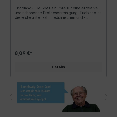
Trioblanc - Die Spezialbürste für eine effektive
und schonende Prothesenreinigung. Trioblanc ist
die erste unter zahnmedizinischen und -
technischen Gesichtspunkten entwickelte
Prothesenbürste. Im Unterschied zu
herkömmlichen Produkten ist Trioblanc keine
“bessere Zahnbürste”, sondern vom Griff über
die Bürstenform bis hin zur Anordnung der
Borsten optimal auf Zahnprothesenreinigung
eingestellt. Gründlich und schonend: Die
8,09 €*
Borstenfelder Wenn Sie die Trioblanc-Bürste in
die Hand nehmen, werden Sie feststellen, dass
Sie es statt mit der üblichen Borstenfläche mit
Details
einer völlig neuartigen Borstenkomposition zu tun
haben: Die unterschiedlichen Stärken und Höhen
der hochwertigen Borsten ermöglichen es, für
jeden Verschmutzungsgrad den entsprechenden
Reinigungsbereich zu wählen. Die Prothese wird
in allen Bereichen gründlich, schonend und - dank
der großen Borstenfelder - auch sehr zügig
gereinigt. Mit Trioblanc können Sie selbst
hartnäckige Verschmutzungen wie Kaffee-, Tee-
oder Nikotinverfärbungen OHNE zusätzliche
Chemie effektiv beseitigen. Nach dem Gebrauch