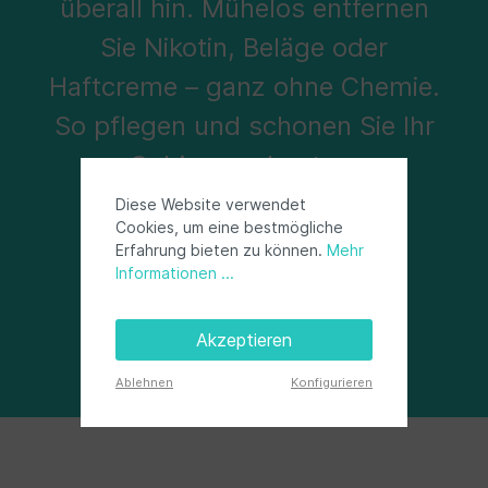
überall hin. Mühelos entfernen
Sie Nikotin, Beläge oder
Haftcreme – ganz ohne Chemie.
So pflegen und schonen Sie Ihr
Gebiss am besten.
Diese Website verwendet
Cookies, um eine bestmögliche
Erfahrung bieten zu können.
Mehr
Informationen ...
Akzeptieren
Ablehnen
Konfigurieren